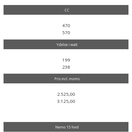
CC
470
570
Ydelse i watt
199
238
Pris incl. moms
2.525,00
3.125,00
Nemo 15 hvid