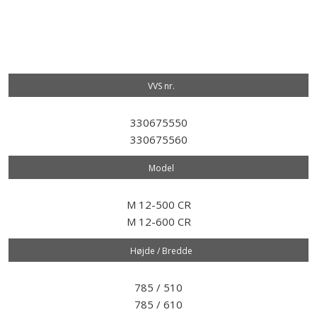
VVS nr.​
330675550
330675560
Model​
M 12-500 CR
M 12-600 CR
Højde / Bredde
785 / 510
785 / 610