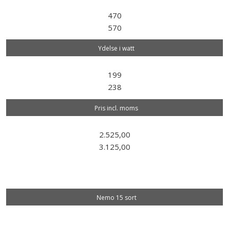
470
570
Ydelse i watt
199
238
Pris incl. moms
2.525,00
3.125,00
Nemo 15 sort