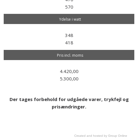
570
Ydelse i watt
348
418
Pris incl. moms
4.420,00
5.300,00
Der tages forbehold for udgåede varer, trykfejl og
prisændringer.
Created and hosted by Group Online