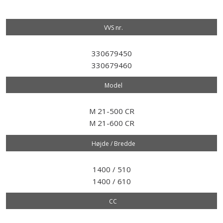
VVS nr.​
330679450
330679460
Model​
M 21-500 CR
M 21-600 CR
Højde / Bredde
1400 / 510
1400 / 610
CC