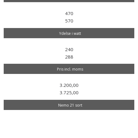
470
570
Ydelse i watt
240
288
Pris incl. moms
3.200,00
3.725,00
Nemo 21 sort