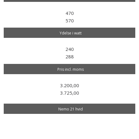
470
570
Ydelse i watt
240
288
Pris incl. moms
3.200,00
3.725,00
Nemo 21 hvid