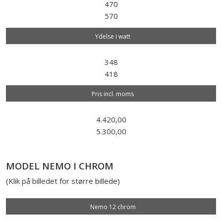
470
570
Ydelse i watt
348
418
Pris incl. moms
4.420,00
5.300,00
MODEL NEMO I CHROM
(Klik på billedet for større billede)
Nemo 12 chrom