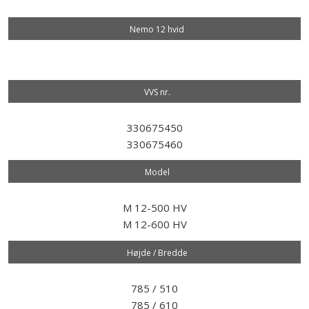
Nemo 12 hvid
VVS nr.​
330675450
330675460
Model​
M 12-500 HV
M 12-600 HV
Højde / Bredde
785 / 510
785 / 610