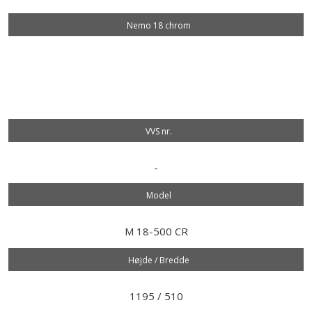
Nemo 18 chrom
VVS nr.​
-
Model​
M 18-500 CR
Højde / Bredde
1195 / 510