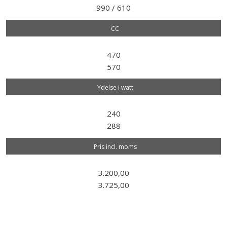
990 / 610
CC
470
570
Ydelse i watt
240
288
Pris incl. moms
3.200,00
3.725,00