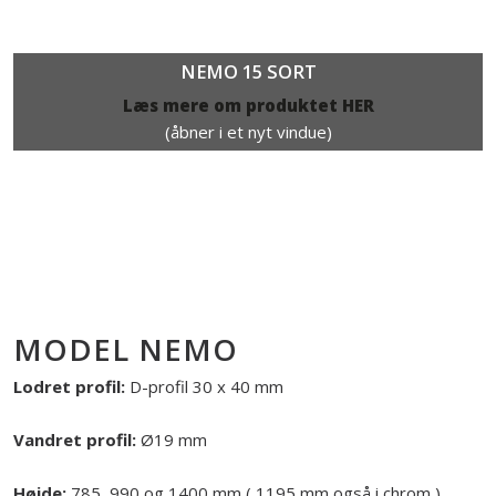
NEMO 15 SORT
Læs mere om produktet HER​
(åbner i et nyt vindue)
MODEL NEMO
Lodret profil:
D-profil 30 x 40 mm
Vandret profil:
Ø19 mm
Højde:
785, 990 og 1400 mm ( 1195 mm også i chrom )