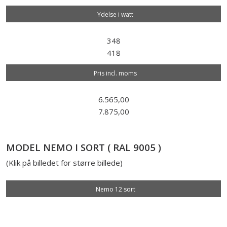
Ydelse i watt
348
418
Pris incl. moms
6.565,00
7.875,00
MODEL NEMO I SORT ( RAL 9005 )
(Klik på billedet for større billede)
Nemo 12 sort