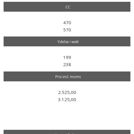
CC
470
570
Ydelse i watt
199
238
Pris incl. moms
2.525,00
3.125,00