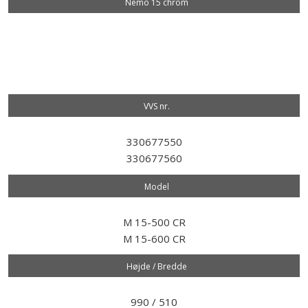
Nemo 15 chrom
VVS nr.​
330677550
330677560
Model​
M 15-500 CR
M 15-600 CR
Højde / Bredde
990 / 510